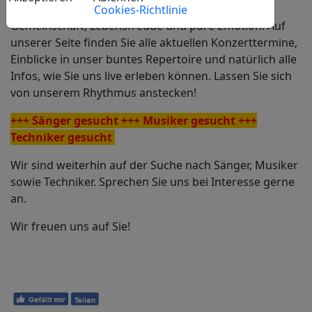
Musik ist für uns mehr als nur Gesang: Sie ist
Cookies-Richtlinie
Gemeinschaft, Lebensfreude und pure Emotion. Auf
unserer Seite finden Sie alle aktuellen Konzerttermine,
Einblicke in unser buntes Repertoire und natürlich alle
Infos, wie Sie uns live erleben können. Lassen Sie sich
von unserem Rhythmus anstecken!
+++ Sänger gesucht +++ Musiker gesucht +++
Techniker gesucht
Wir sind weiterhin auf der Suche nach Sänger, Musiker
sowie Techniker. Sprechen Sie uns bei Interesse gerne
an.
Wir freuen uns auf Sie!