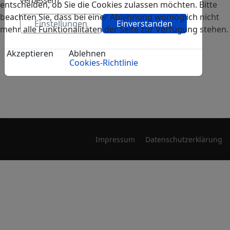
verbessern.
Christengemeinde Freiburg
entscheiden, ob Sie die Cookies zulassen möchten. Bitte
2026
:: Konzerte
beachten Sie, dass bei einer Ablehnung womöglich nicht
Einstellungen
Einverstanden
mehr alle Funktionalitäten der Seite zur Verfügung stehen.
Akzeptieren
Ablehnen
Cookies-Richtlinie
Impressum
Datenschutzerklärung